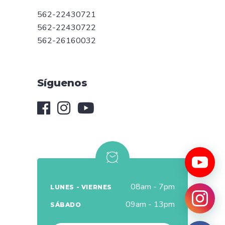
562-22430721
562-22430722
562-26160032
Síguenos
08am - 7pm
LUNES - VIERNES
09am - 13pm
SÁBADO