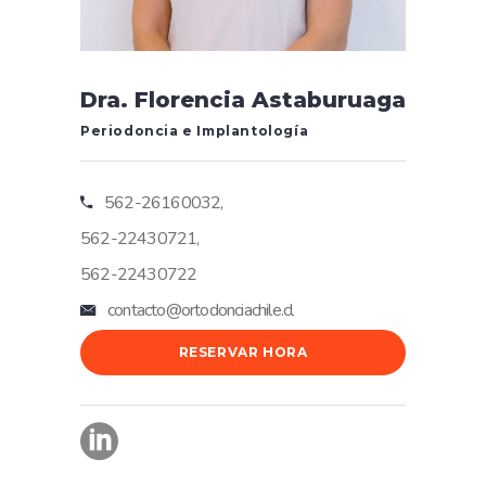
Dra. Florencia Astaburuaga
Periodoncia e Implantología
562-26160032,
562-22430721,
562-22430722
contacto@ortodonciachile.cl
RESERVAR HORA