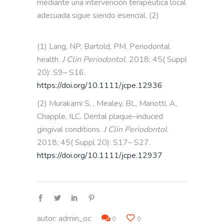
mediante una intervención terapéutica local
adecuada sigue siendo esencial. (2)
(1) Lang, NP, Bartold, PM. Periodontal
health.
J Clin Periodontol
. 2018; 45( Suppl
20): S9– S16.
https://doi.org/10.1111/jcpe.12936
(2) Murakami S, , Mealey, BL, Mariotti, A,
Chapple, ILC. Dental plaque–induced
gingival conditions.
J Clin Periodontol
.
2018; 45( Suppl 20): S17– S27.
https://doi.org/10.1111/jcpe.12937
autor:
admin_oc
0
0